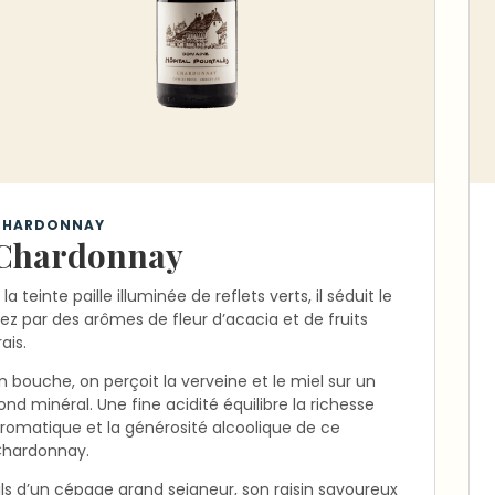
CHARDONNAY
Chardonnay
 la teinte paille illuminée de reflets verts, il séduit le
ez par des arômes de fleur d’acacia et de fruits
rais.
n bouche, on perçoit la verveine et le miel sur un
ond minéral. Une fine acidité équilibre la richesse
romatique et la générosité alcoolique de ce
hardonnay.
ils d’un cépage grand seigneur, son raisin savoureux