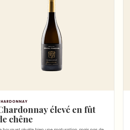
CHARDONNAY
Chardonnay élevé en fût
de chêne
e bouquet révèle bien une maturation, mais pas de