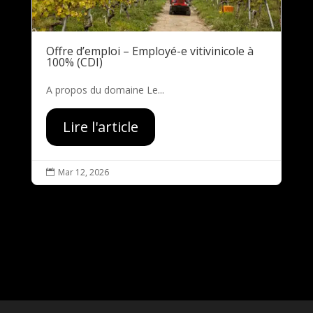
Offre d’emploi – Employé-e vitivinicole à
100% (CDI)
A propos du domaine Le...
Lire l'article
Mar 12, 2026
