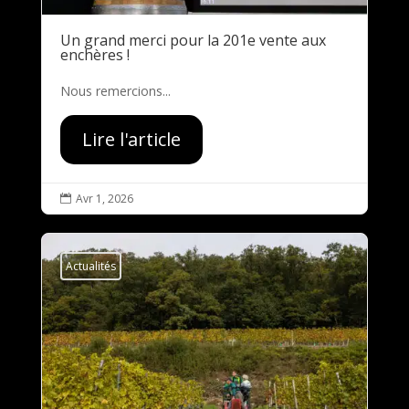
Un grand merci pour la 201e vente aux
enchères !
Nous remercions...
Lire l'article
Avr 1, 2026

Actualités