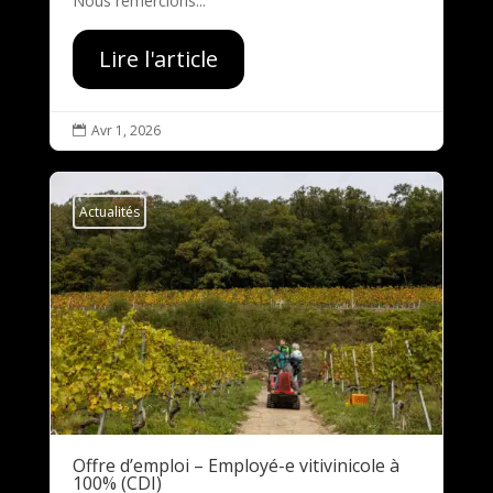
Nous remercions...
Lire l'article
Avr 1, 2026

Actualités
Offre d’emploi – Employé-e vitivinicole à
100% (CDI)