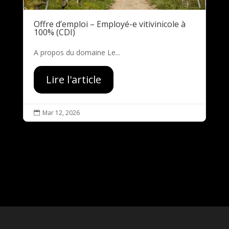
Offre d’emploi – Employé-e vitivinicole à
100% (CDI)
A propos du domaine Le...
Lire l'article
Mar 12, 2026
