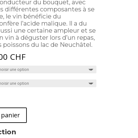
l conducteur du bouquet, avec
es différentes composantes à se
, le vin bénéficie du
fère l’acide malique. Il a du
ssi une certaine ampleur et se
vin à déguster lors d’un repas,
 poissons du lac de Neuchâtel.
Plage
.00
CHF
de
prix :
12.00 CHF
à
18.00 CHF
 panier
ction