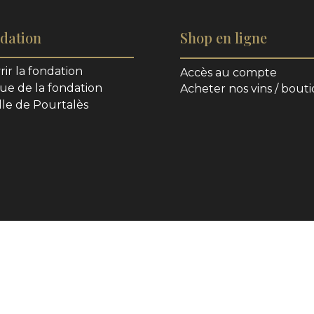
dation
Shop en ligne
ir la fondation
Accès au compte
que de la fondation
Acheter nos vins / bout
lle de Pourtalès
Yetinc
eb par