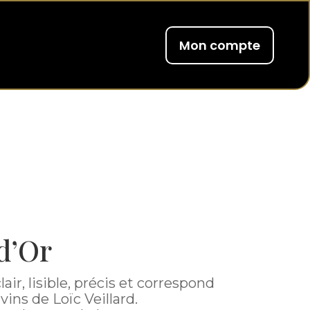
Mon compte
d’Or
air, lisible, précis et correspond
vins de Loïc Veillard.