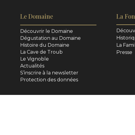
Le Domaine
La Fon
Découvr
Découvrir le Domaine
Histori
Dégustation au Domaine
Histoire du Domaine
La Fami
La Cave de Troub
Presse
Le Vignoble
Actualités
S’inscrire à la newsletter
Protection des données
Le Domaine Hôpital Pourtalès
©
, propulsé sur le w