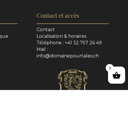
Contact et accès
Contact
ique
Localisation & horaires
Téléphone : +41 32 757 26 49
Mail :
info@domainepourtales.ch
0