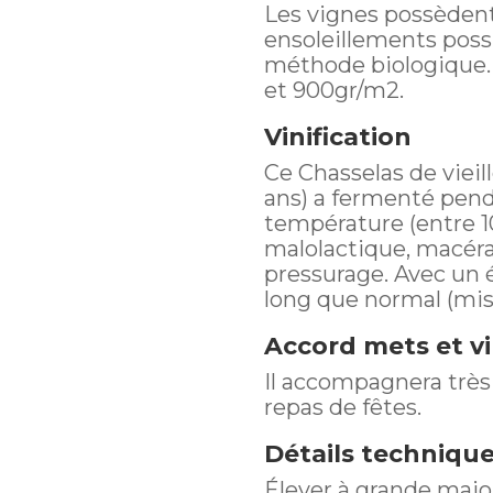
d'Or
Les vignes possèdent
ensoleillements possi
méthode biologique. 
et 900gr/m2.
Vinification
Ce Chasselas de viei
ans) a fermenté pend
température (entre 1
malolactique, macéra
pressurage. Avec un 
long que normal (mis 
Accord mets et v
Il accompagnera très 
repas de fêtes.
Détails techniqu
Élever à grande majo