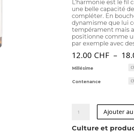
L’harmonie est le fi
une belle capacité d
compléter. En bouche
dynamisme que lui con
tempérament mais au
positionne comme un 
par exemple avec des
12.00
CHF
–
18
Millésime
Contenance
quantité
Ajouter au
de
Les
Culture et produ
Perles