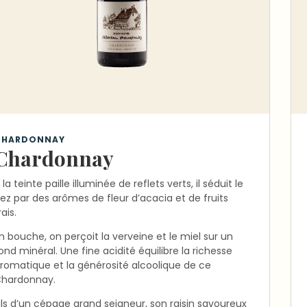
CHARDONNAY
Chardonnay
 la teinte paille illuminée de reflets verts, il séduit le
ez par des arômes de fleur d’acacia et de fruits
rais.
n bouche, on perçoit la verveine et le miel sur un
ond minéral. Une fine acidité équilibre la richesse
romatique et la générosité alcoolique de ce
hardonnay.
ils d’un cépage grand seigneur, son raisin savoureux