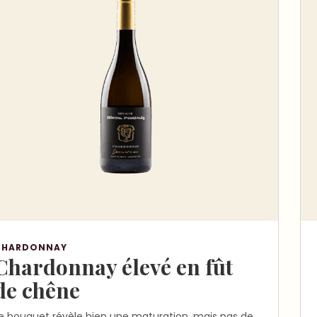
CHARDONNAY
Chardonnay élevé en fût
de chêne
e bouquet révèle bien une maturation, mais pas de