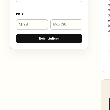
m
d
PRIX
d
e
é
e
Réinitialiser