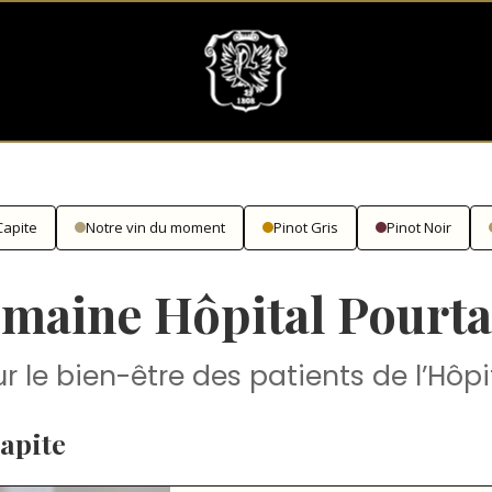
Capite
Notre vin du moment
Pinot Gris
Pinot Noir
maine Hôpital Pourta
r le bien-être des patients de l’Hôpi
Capite