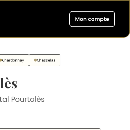
Mon compte
Chardonnay
Chasselas
lès
tal Pourtalès