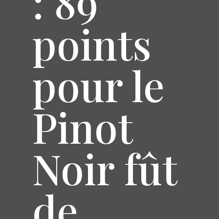
: 89
points
pour le
Pinot
Noir fût
de