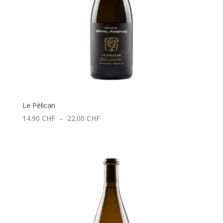
Le Pélican
Plage
14.90
CHF
–
22.00
CHF
de
prix :
14.90 CHF
à
22.00 CHF