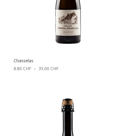
Chasselas
Plage
8.80
CHF
–
35.00
CHF
de
prix :
8.80 CHF
à
35.00 CHF