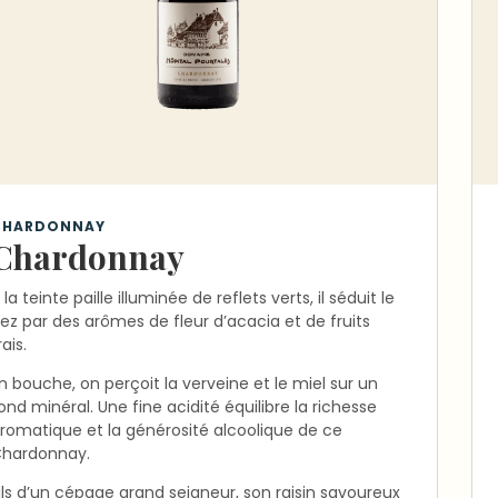
CHARDONNAY
Chardonnay
 la teinte paille illuminée de reflets verts, il séduit le
ez par des arômes de fleur d’acacia et de fruits
rais.
n bouche, on perçoit la verveine et le miel sur un
ond minéral. Une fine acidité équilibre la richesse
romatique et la générosité alcoolique de ce
hardonnay.
ils d’un cépage grand seigneur, son raisin savoureux