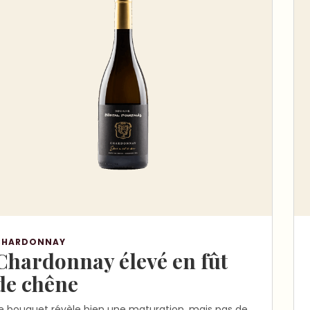
CHARDONNAY
Chardonnay élevé en fût
de chêne
e bouquet révèle bien une maturation, mais pas de