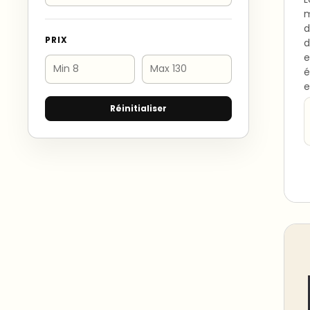
m
d
PRIX
d
e
é
e
Réinitialiser