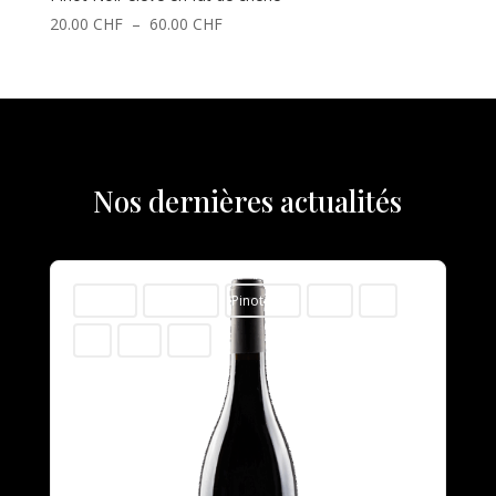
Plage
20.00
CHF
–
60.00
CHF
de
prix :
20.00 CHF
à
60.00 CHF
Nos dernières actualités
variable
Pinot Noir
Pinot Noir
150cl
50cl
75cl
2021
2022