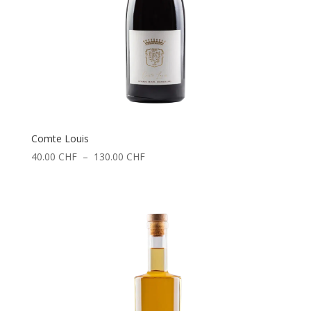
Comte Louis
Plage
40.00
CHF
–
130.00
CHF
de
prix :
40.00 CHF
à
130.00 CHF