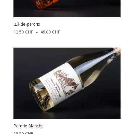
Œil-de-perdrix
Plage
12.50
CHF
–
45.00
CHF
de
prix :
12.50 CHF
à
45.00 CHF
Perdrix Blanche
18.50
CHF