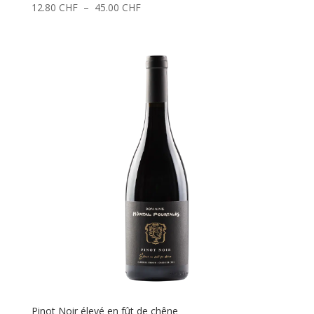
Plage
12.80
CHF
–
45.00
CHF
de
prix :
12.80 CHF
à
45.00 CHF
Pinot Noir élevé en fût de chêne