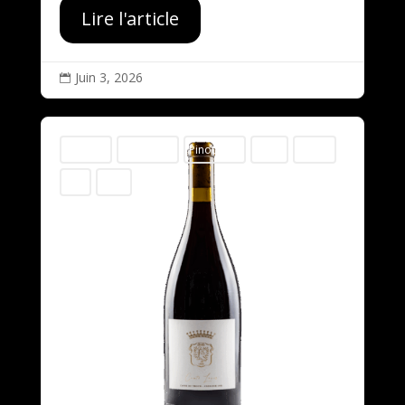
Lire l'article
Juin 3, 2026

variable
Pinot Noir
Pinot Noir
150cl
3x75cl
75cl
2022