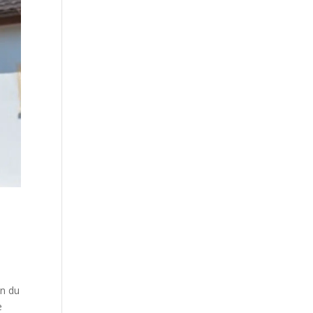
on du
e