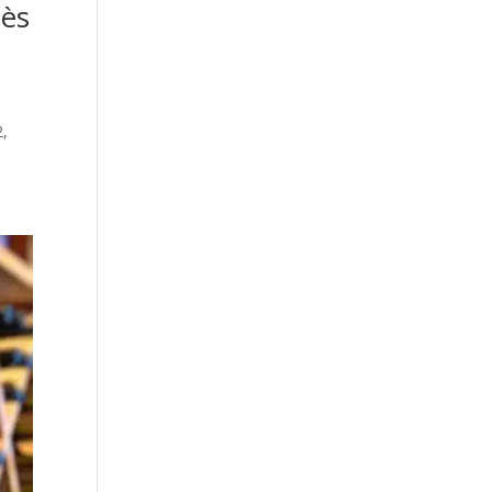
lès
2,