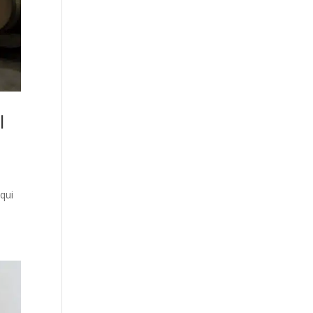
l
 qui