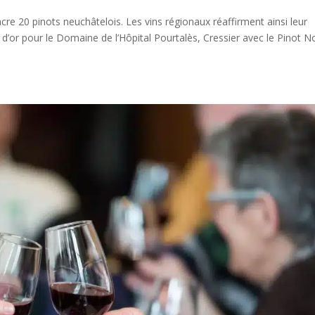
re 20 pinots neuchâtelois. Les vins régionaux réaffirment ainsi leur
e d’or pour le Domaine de l’Hôpital Pourtalès, Cressier avec le Pinot No