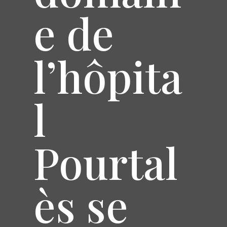
e de
l’hôpita
l
Pourtal
ès se