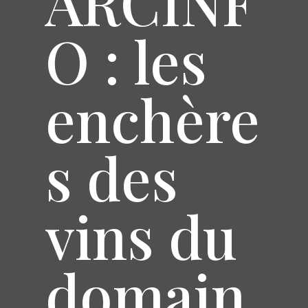
ARCINF
O : les
enchère
s des
vins du
domain