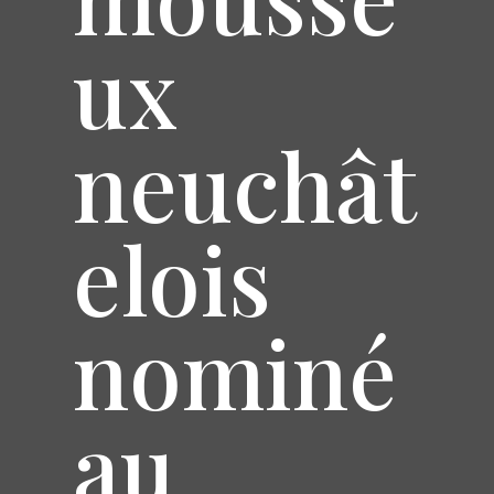
ux
neuchât
elois
nominé
au