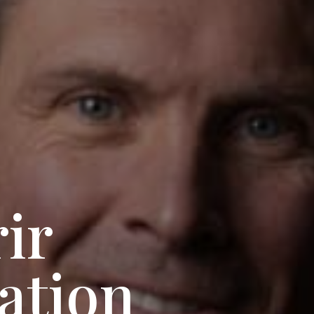
ir
ation