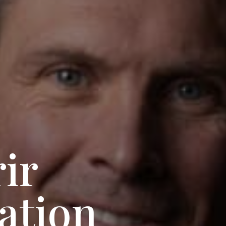
ir
ation