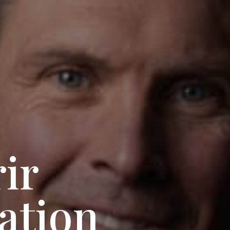
ir
ation