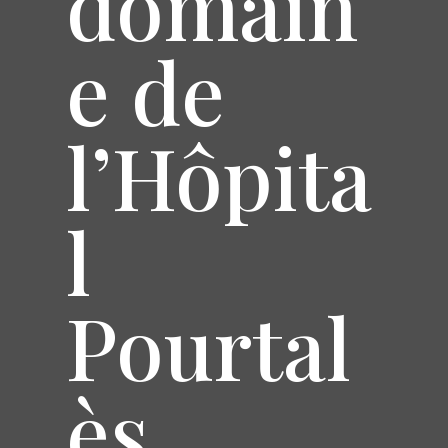
domain
e de
l’Hôpita
l
Pourtal
ès