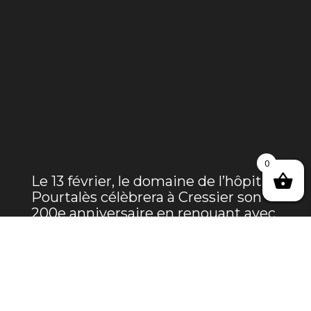
0
Le 13 février, le domaine de l’hôpital
Pourtalès célèbrera à Cressier son
200e anniversaire en renouant avec
sa traditionnelle vente aux enchères
de vins en présentiel.
Lire l’article