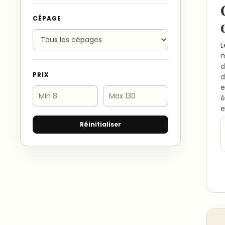
CÉPAGE
L
m
d
PRIX
d
e
é
e
Réinitialiser