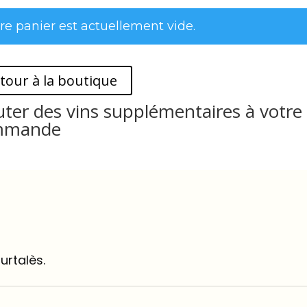
re panier est actuellement vide.
tour à la boutique
uter des vins supplémentaires à votre
mmande
urtalès.