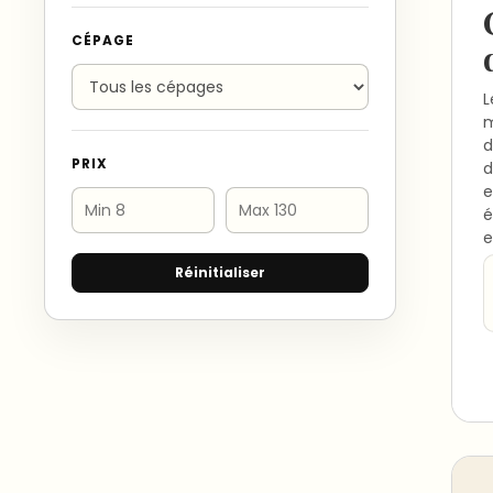
CÉPAGE
L
m
d
PRIX
d
e
é
e
Réinitialiser