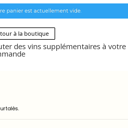
re panier est actuellement vide.
tour à la boutique
uter des vins supplémentaires à votre
mmande
urtalès.