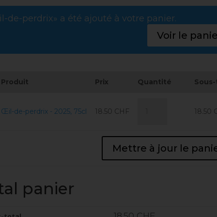
l-de-perdrix» a été ajouté à votre panier.
Voir le pani
Produit
Prix
Quantité
Sous-
rimer
ément
quantité
Œil-de-perdrix - 2025, 75cl
18.50
CHF
18.50
de
Œil-
de-
perdrix
Mettre à jour le pani
-
2025,
75cl
tal panier
18.50
CHF
-total