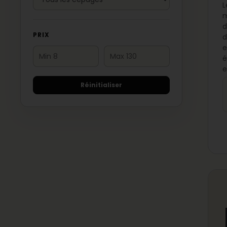
L
m
d
PRIX
d
e
é
e
Réinitialiser