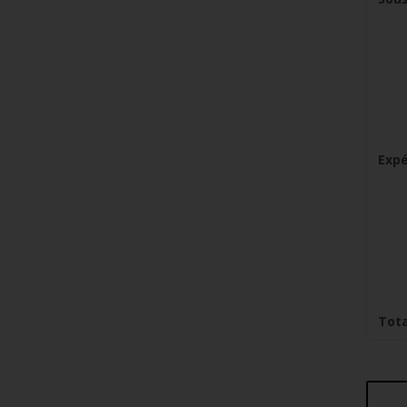
Expé
Tota