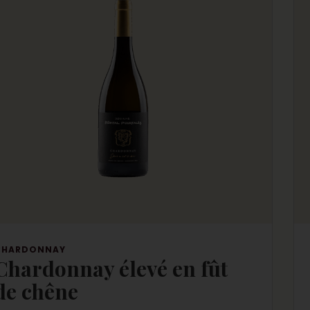
CHARDONNAY
Chardonnay élevé en fût
de chêne