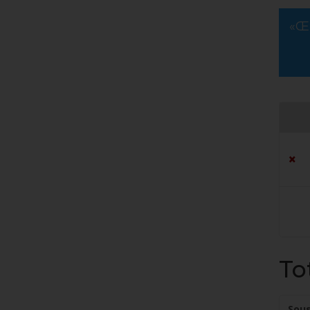
«Œi
Supp
l’él
×
To
Sous