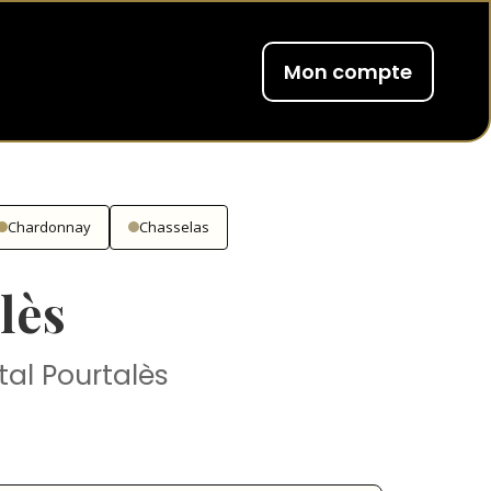
Mon compte
Chardonnay
Chasselas
lès
tal Pourtalès