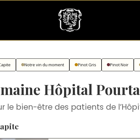
Capite
Notre vin du moment
Pinot Gris
Pinot Noir
maine Hôpital Pourta
r le bien-être des patients de l’Hôpi
Capite